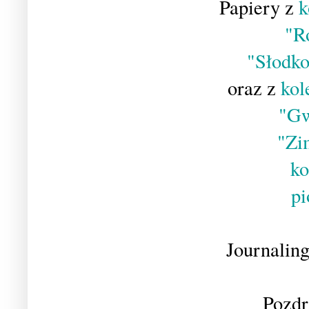
Papiery z
k
"R
"Słodko
oraz z
kol
"Gw
"Zi
ko
pi
Journalin
Pozdr