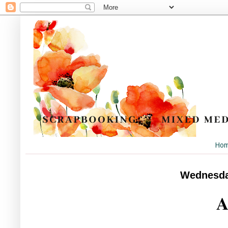
Ho
Wednesday
A