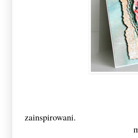
Mam nadzieję ż
zainspirowani.
m