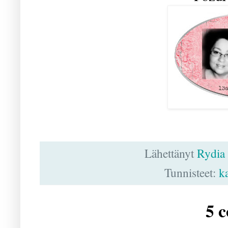
Lähettänyt
Rydia
Tunnisteet:
k
5 