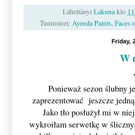
Lähettänyt
Lakuna
klo
11
Tunnisteet:
Ayeeda Paints
,
Faces 
Friday,
W d
Ponieważ sezon ślubny j
zaprezentować jeszcze jedną 
Jako tło posłużył mi w nie
wykroiłam serwetkę w śliczn