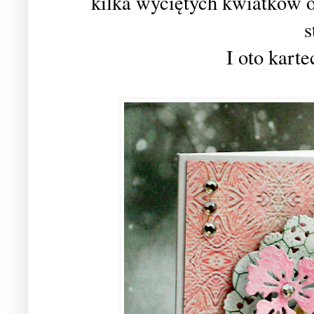
kilka wyciętych kwiatków or
s
I oto karte