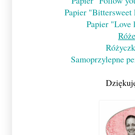
Papier "Follow you
Papier "Bittersweet
Papier "Love l
Róże
Różyczk
Samoprzylepne per
Dziękuję