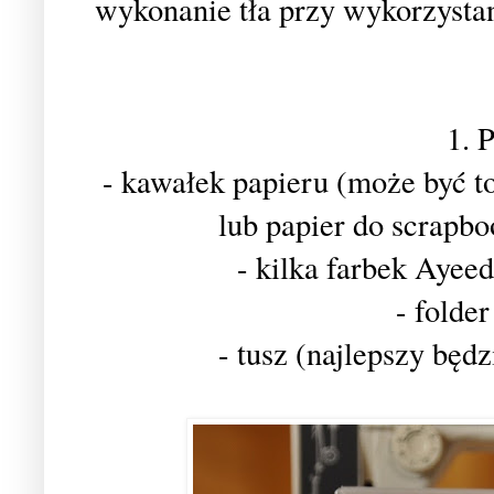
wykonanie tła przy wykorzysta
1. 
- kawałek papieru (może być to
lub papier do scrapb
- kilka farbek Ayee
- folde
- tusz (najlepszy będ