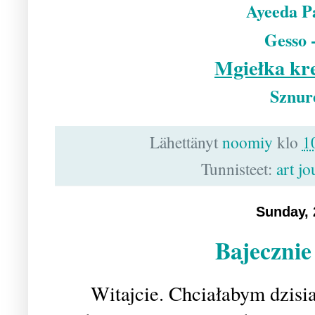
Ayeeda Pa
Gesso 
Mgiełka kr
Sznure
Lähettänyt
noomiy
klo
1
Tunnisteet:
art jo
Sunday, 
Bajecznie
Witajcie. Chciałabym dzisi