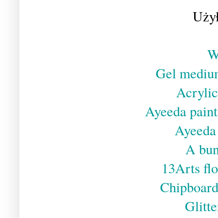
Uży
W
Gel medi
Acrylic
Ayeeda paint 
Ayeeda 
A bun
13Arts fl
Chipboard 
Glitte