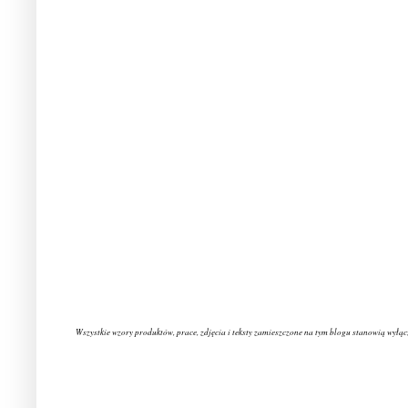
Wszystkie wzory produktów, prace, zdjęcia i teksty zamieszczone na tym blogu stanowią wyłąc