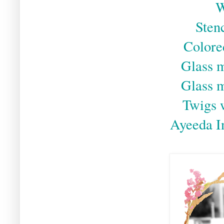
W
Ste
Colored
Glass 
Glass 
Twigs w
Ayeeda I