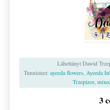
Lähettänyt
Dawid Trze
Tunnisteet:
ayeeda flowers
,
Ayeeda In
Trzepizor
,
mixe
3 