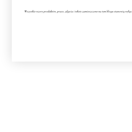
Wszystkie wzory produktów, prace, zdjęcia i teksty zamieszczone na tym blogu stanowią wyłąc