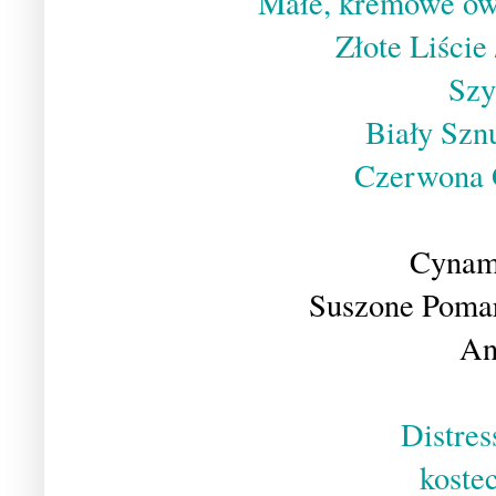
Małe, kremowe ow
Złote Liście
Szy
Biały Szn
Czerwona 
Cynam
Suszone Pomar
An
Distres
koste