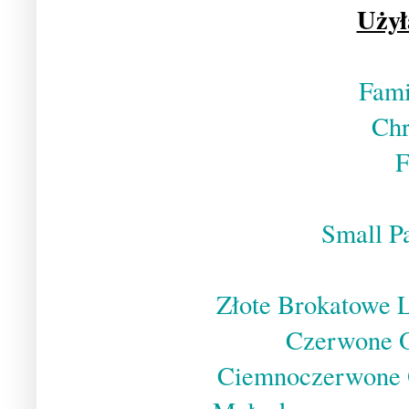
Użył
Fami
Chr
F
Small Pa
Złote Brokatowe L
Czerwone O
Ciemnoczerwone 