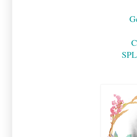
G
C
SPL